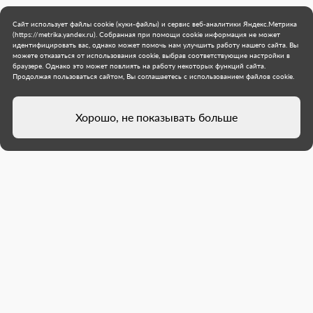
Сайт использует файлы cookie (куки-файлы) и сервис веб-аналитики Яндекс.Метрика
(https://metrika.yandex.ru). Собранная при помощи cookie информация не может
идентифицировать вас, однако может помочь нам улучшить работу нашего сайта. Вы
можете отказаться от использования cookie, выбрав соответствующие настройки в
браузере. Однако это может повлиять на работу некоторых функций сайта.
Продолжая пользоваться сайтом, Вы соглашаетесь с использованием файлов cookie.
Хорошо, не показывать больше