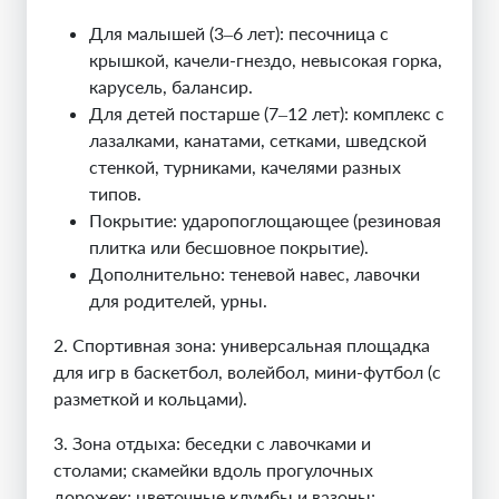
Для малышей (3–6 лет): песочница с
крышкой, качели-гнездо, невысокая горка,
карусель, балансир.
Для детей постарше (7–12 лет): комплекс с
лазалками, канатами, сетками, шведской
стенкой, турниками, качелями разных
типов.
Покрытие: ударопоглощающее (резиновая
плитка или бесшовное покрытие).
Дополнительно: теневой навес, лавочки
для родителей, урны.
2. Спортивная зона
:
универсальная площадка
для игр в баскетбол, волейбол, мини
-
футбол (с
разметкой и кольцами).
3. Зона отдыха
:
беседки с лавочками и
столами; скамейки вдоль прогулочных
дорожек; цветочные клумбы и вазоны;