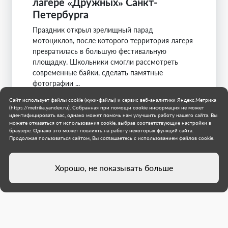
лагере «Дружных» Санкт-
Петербурга
Праздник открыл зрелищный парад
мотоциклов, после которого территория лагеря
превратилась в большую фестивальную
площадку. Школьники смогли рассмотреть
современные байки, сделать памятные
фотографии ...
Сайт использует файлы cookie (куки-файлы) и сервис веб-аналитики Яндекс.Метрика
Санкт-Петербург
(https://metrika.yandex.ru). Собранная при помощи cookie информация не может
Мариуполь
идентифицировать вас, однако может помочь нам улучшить работу нашего сайта. Вы
5 августа 2026 г.
можете отказаться от использования cookie, выбрав соответствующие настройки в
браузере. Однако это может повлиять на работу некоторых функций сайта.
Продолжая пользоваться сайтом, Вы соглашаетесь с использованием файлов cookie.
Хорошо, не показывать больше