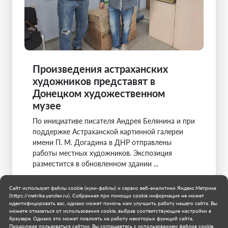
Произведения астраханских
художников представят в
Донецком художественном
музее
По инициативе писателя Андрея Белянина и при
поддержке Астраханской картинной галереи
имени П. М. Догадина в ДНР отправлены
работы местных художников. Экспозиция
разместится в обновленном здании ...
Муниципальное образование городской округ
Сайт использует файлы cookie (куки-файлы) и сервис веб-аналитики Яндекс.Метрика
Донецк
(https://metrika.yandex.ru). Собранная при помощи cookie информация не может
28 июля 2026 г.
идентифицировать вас, однако может помочь нам улучшить работу нашего сайта. Вы
можете отказаться от использования cookie, выбрав соответствующие настройки в
браузере. Однако это может повлиять на работу некоторых функций сайта.
Продолжая пользоваться сайтом, Вы соглашаетесь с использованием файлов cookie.