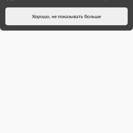
Хорошо, не показывать больше
Под контролем стройконтроля
Подмосковья в Донецке
реконструировали
административное здание
В Будённовском районе Донецка завершён
ремонт здания Федеральной налоговой
службы — объект на стадии приёмки. После неё
сотрудники будут работать в современных