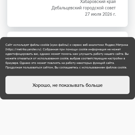
Хабаровский край
Дебальцевский городской совет
27 июля 2026 г.
Сайт использует файлы cookie (куки-файлы) и сервис веб-аналитики Яндекс.Метрика
(https://metrika.yandex.ru). Собранная при помощи cookie информация не может
идентифицировать вас, однако может помочь нам улучшить работу нашего сайта. Вы
можете отказаться от использования cookie, выбрав соответствующие настройки в
браузере. Однако это может повлиять на работу некоторых функций сайта.
Продолжая пользоваться сайтом, Вы соглашаетесь с использованием файлов cookie.
Хорошо, не показывать больше
Специалисты из Хабаровского
края покрасили бордюры на