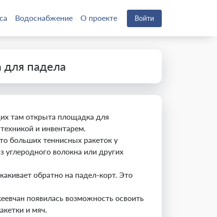
са
Водоснабжение
О проекте
Войти
 для падела
щих там открыта площадка для
 техникой и инвентарем.
сто больших теннисных ракеток у
з углеродного волокна или других
какивает обратно на падел-корт. Это
кеевчан появилась возможность освоить
акетки и мяч.