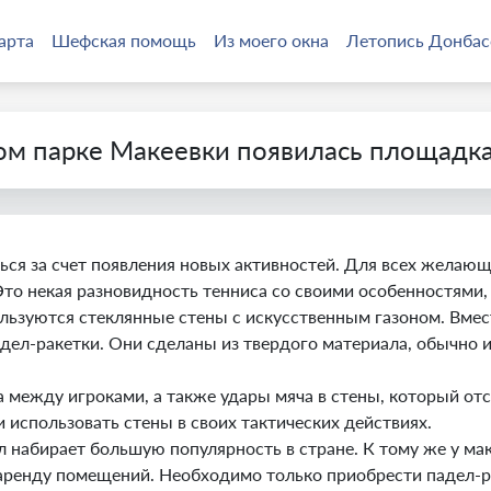
арта
Шефская помощь
Из моего окна
Летопись Донбас
м парке Макеевки появилась площадка
ся за счет появления новых активностей. Для всех желаю
Это некая разновидность тенниса со своими особенностями,
пользуются стеклянные стены с искусственным газоном. Вме
дел-ракетки. Они сделаны из твердого материала, обычно и
а между игроками, а также удары мяча в стены, который отс
и использовать стены в своих тактических действиях.
л набирает большую популярность в стране. К тому же у ма
а аренду помещений. Необходимо только приобрести падел-р