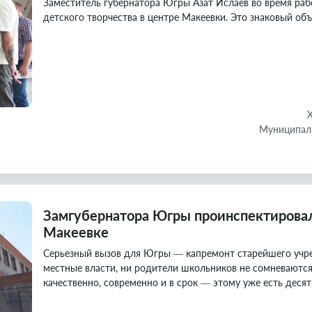
Заместитель губернатора Югры Азат Ислаев во время раб
детского творчества в центре Макеевки. Это знаковый об
Муниципаль
Замгубернатора Югры проинспектировал
Макеевке
Серьезный вызов для Югры — капремонт старейшего учр
местные власти, ни родители школьников не сомневаются
качественно, современно и в срок — этому уже есть дес