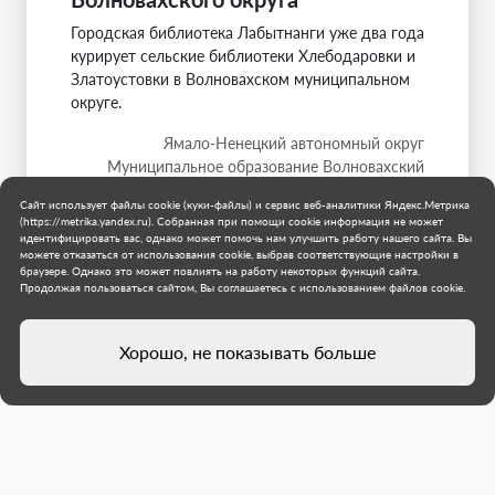
Городская библиотека Лабытнанги уже два года
курирует сельские библиотеки Хлебодаровки и
Златоустовки в Волновахском муниципальном
округе.
Ямало-Ненецкий автономный округ
Муниципальное образование Волновахский
муниципальный округ
Сайт использует файлы cookie (куки-файлы) и сервис веб-аналитики Яндекс.Метрика
31 июля 2026 г.
(https://metrika.yandex.ru). Собранная при помощи cookie информация не может
идентифицировать вас, однако может помочь нам улучшить работу нашего сайта. Вы
можете отказаться от использования cookie, выбрав соответствующие настройки в
браузере. Однако это может повлиять на работу некоторых функций сайта.
Продолжая пользоваться сайтом, Вы соглашаетесь с использованием файлов cookie.
Хорошо, не показывать больше