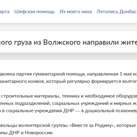
арта
Шефская помощь
Из моего окна
Летопись Донбас
ного груза из Волжского направили жи
влена партия гуманитарной помощи, направленная 1 мая и
гуманитарного конвоя, который регулярно формируется вол
я, строительные материалы, техника и необходимое оборуд
оенных подразделений, социальных учреждений и мирных ж
на в социальные учреждения ДНР — в дошкольный психонев
вольцы волонтерской группы «Вместе за Родину», которые 
ионы ДНР и Новороссии.