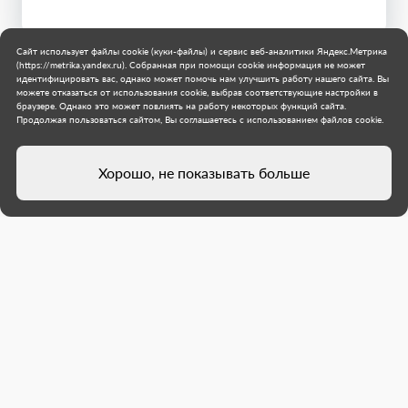
Сайт использует файлы cookie (куки-файлы) и сервис веб-аналитики Яндекс.Метрика
(https://metrika.yandex.ru). Собранная при помощи cookie информация не может
идентифицировать вас, однако может помочь нам улучшить работу нашего сайта. Вы
можете отказаться от использования cookie, выбрав соответствующие настройки в
браузере. Однако это может повлиять на работу некоторых функций сайта.
Продолжая пользоваться сайтом, Вы соглашаетесь с использованием файлов cookie.
Хорошо, не показывать больше
Мангушский кадровый центр
получил посылку от коллег из
Смоленска