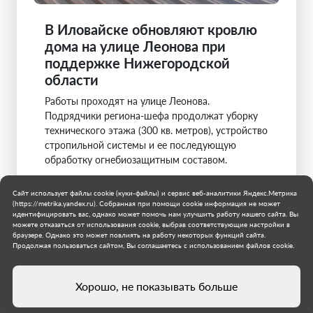
В Иловайске обновляют кровлю
дома на улице Леонова при
поддержке Нижегородской
области
Работы проходят на улице Леонова.
Подрядчики региона-шефа продолжат уборку
технического этажа (300 кв. метров), устройство
стропильной системы и ее последующую
обработку огнебиозащитным составом.
Нижегородская область
Сайт использует файлы cookie (куки-файлы) и сервис веб-аналитики Яндекс.Метрика
Муниципальное образование городской округ
(https://metrika.yandex.ru). Собранная при помощи cookie информация не может
Иловайск
идентифицировать вас, однако может помочь нам улучшить работу нашего сайта. Вы
можете отказаться от использования cookie, выбрав соответствующие настройки в
6 августа 2026 г.
браузере. Однако это может повлиять на работу некоторых функций сайта.
Продолжая пользоваться сайтом, Вы соглашаетесь с использованием файлов cookie.
Хорошо, не показывать больше