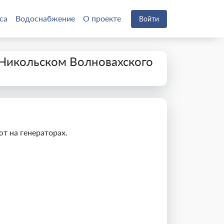
са
Водоснабжение
О проекте
Войти
Никольском Волновахского
т на генераторах.