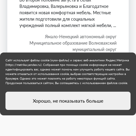
Владимировка, Валерьяновка и Благодатное
появится новая комфортная мебель. Местные
жители подготовили для социальных
учреждений полный комплект мягкой мебели, ...
Ямало-Ненецкий автономный округ
Муниципальное образование Волновахский
муниципальный округ
1 августа 2026 г.
Сайт использует файлы cookie (куки-файлы) и сервис веб-аналитики Яндекс.Метрика
(https://metrika.yandex.ru). Собранная при помощи cookie информация не может
идентифицировать вас, однако может помочь нам улучшить работу нашего сайта. Вы
можете отказаться от использования cookie, выбрав соответствующие настройки в
браузере. Однако это может повлиять на работу некоторых функций сайта.
Продолжая пользоваться сайтом, Вы соглашаетесь с использованием файлов cookie.
Хорошо, не показывать больше