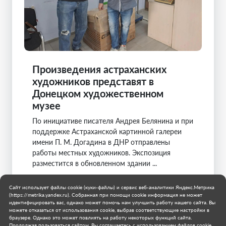
Произведения астраханских
художников представят в
Донецком художественном
музее
По инициативе писателя Андрея Белянина и при
поддержке Астраханской картинной галереи
имени П. М. Догадина в ДНР отправлены
работы местных художников. Экспозиция
разместится в обновленном здании ...
Муниципальное образование городской округ
Сайт использует файлы cookie (куки-файлы) и сервис веб-аналитики Яндекс.Метрика
Донецк
(https://metrika.yandex.ru). Собранная при помощи cookie информация не может
28 июля 2026 г.
идентифицировать вас, однако может помочь нам улучшить работу нашего сайта. Вы
можете отказаться от использования cookie, выбрав соответствующие настройки в
браузере. Однако это может повлиять на работу некоторых функций сайта.
Продолжая пользоваться сайтом, Вы соглашаетесь с использованием файлов cookie.