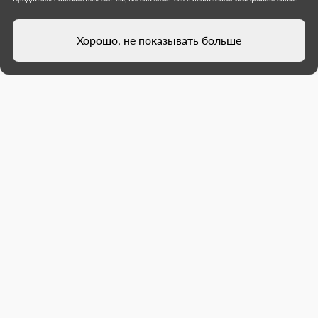
Хорошо, не показывать больше
Под контролем стройконтроля
Подмосковья в Донецке
реконструировали
административное здание
В Будённовском районе Донецка завершён
ремонт здания Федеральной налоговой
службы — объект на стадии приёмки. После неё
сотрудники будут работать в современных