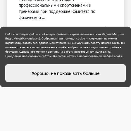
профессиональными спортсменами и
тренерами при поддержке Комитета по
физической ...
Санкт-Петербург
Мариуполь
Сайт использует файлы cookie (куки-файлы) и сервис веб-аналитики Яндекс.Метрика
(https://metrika.yandex.ru). Собранная при помощи cookie информация не может
4 августа 2026 г.
идентифицировать вас, однако может помочь нам улучшить работу нашего сайта. Вы
можете отказаться от использования cookie, выбрав соответствующие настройки в
браузере. Однако это может повлиять на работу некоторых функций сайта.
Продолжая пользоваться сайтом, Вы соглашаетесь с использованием файлов cookie.
Хорошо, не показывать больше
Строители Санкт-Петербурга