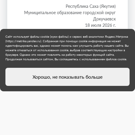
Республика Саха (Якутия)
Муниципальное образование городской округ
Докучаевск
18 июля 2026 г.
Сайт использует файлы cookie (куки-файлы) и сервис веб-аналитики Яндекс.Метрика
(https://metrika.yandex.ru). Собранная при помощи cookie информация не может
идентифицировать вас, однако может помочь нам улучшить работу нашего сайта. Вы
можете отказаться от использования cookie, выбрав соответствующие настройки в
браузере. Однако это может повлиять на работу некоторых функций сайта.
Продолжая пользоваться сайтом, Вы соглашаетесь с использованием файлов cookie.
Хорошо, не показывать больше
Директор Молодежного центра
Докучаевска, созданного с
участием Якутии, рассказал о
планах развития нового