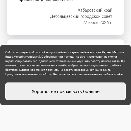
Хабаровский край
Дебальцевский городской совет
27 июля 2026 г.
Сайт использует файлы cookie (куки-файлы) и сервис веб-аналитики Яндекс.Метрика
(https://metrika.yandex.ru). Собранная при помощи cookie информация не может
идентифицировать вас, однако может помочь нам улучшить работу нашего сайта. Вы
можете отказаться от использования cookie, выбрав соответствующие настройки в
браузере. Однако это может повлиять на работу некоторых функций сайта.
Продолжая пользоваться сайтом, Вы соглашаетесь с использованием файлов cookie.
Хорошо, не показывать больше
Специалисты из Хабаровского