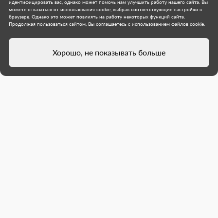
идентифицировать вас, однако может помочь нам улучшить работу нашего сайта. Вы
можете отказаться от использования cookie, выбрав соответствующие настройки в
браузере. Однако это может повлиять на работу некоторых функций сайта.
Продолжая пользоваться сайтом, Вы соглашаетесь с использованием файлов cookie.
Хорошо, не показывать больше
Юная жительница Светлодарска
победила в одной из номинаций
камчатского конкурса чтецов
Воспитанница подготовительной группы ГБОУ
«Светлодарский УВК г. о. Дебальцево»
удостоилась специального диплома «За