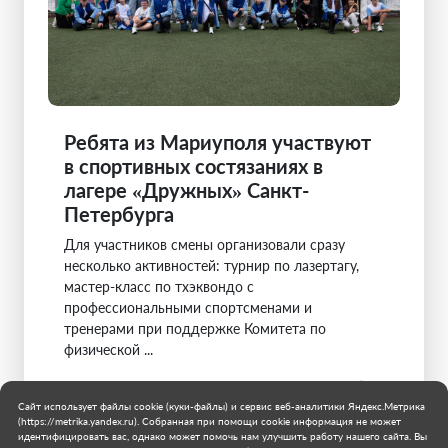
Ребята из Мариуполя участвуют
в спортивных состязаниях в
лагере «Дружных» Санкт-
Петербурга
Для участников смены организовали сразу
несколько активностей: турнир по лазертагу,
мастер-класс по тхэквондо с
профессиональными спортсменами и
тренерами при поддержке Комитета по
физической ...
Санкт-Петербург
Мариуполь
Сайт использует файлы cookie (куки-файлы) и сервис веб-аналитики Яндекс.Метрика
(https://metrika.yandex.ru). Собранная при помощи cookie информация не может
4 августа 2026 г.
идентифицировать вас, однако может помочь нам улучшить работу нашего сайта. Вы