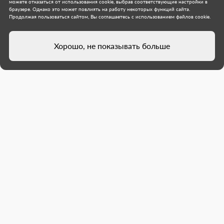
можете отказаться от использования cookie, выбрав соответствующие настройки в
браузере. Однако это может повлиять на работу некоторых функций сайта.
Продолжая пользоваться сайтом, Вы соглашаетесь с использованием файлов cookie.
Хорошо, не показывать больше
Строители Санкт-Петербурга
готовят новое здание
Центрального отдела ЗАГС
Мариуполя к открытию
Специалисты региона-шефа выполнили все
строительно-монтажные работы: заменили
поврежденные конструкции, обновили
инженерные сети, установили новые окна,