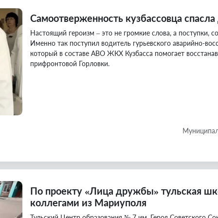
Самоотверженность кузбассовца спасла
Настоящий героизм – это не громкие слова, а поступки,
Именно так поступил водитель гурьевского аварийно-вос
который в составе АВО ЖКХ Кузбасса помогает восстана
прифронтовой Горловки.
Муниципал
По проекту «Лица дружбы» тульская шк
коллегами из Мариуполя
Тульский Центр образования № 7 им. Героя Советского Со