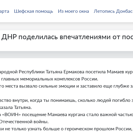
арта
Шефская помощь
Из моего окна
Летопись Донбас
 ДНР поделилась впечатлениями от по
родной Республики Татьяна Ермакова посетила Мамаев кург
з главных мемориальных комплексов России.
о места вызвало сильные эмоции и заставило еще глубже з
ство внутри, когда ты понимаешь, сколько людей погибло з
азала Татьяна.
а «ВОИН» посещение Мамаева кургана стало важной частью 
Отечественной войны.
не только узнать больше о героическом прошлом России, н