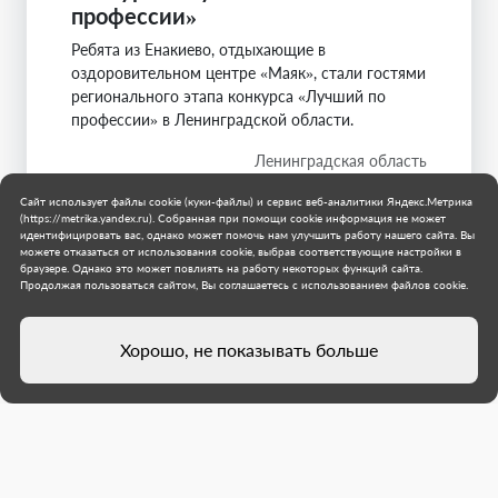
профессии»
Ребята из Енакиево, отдыхающие в
оздоровительном центре «Маяк», стали гостями
регионального этапа конкурса «Лучший по
профессии» в Ленинградской области.
Ленинградская область
Муниципальное образование городской округ
Сайт использует файлы cookie (куки-файлы) и сервис веб-аналитики Яндекс.Метрика
Енакиево
(https://metrika.yandex.ru). Собранная при помощи cookie информация не может
14 июня 2026 г.
идентифицировать вас, однако может помочь нам улучшить работу нашего сайта. Вы
можете отказаться от использования cookie, выбрав соответствующие настройки в
браузере. Однако это может повлиять на работу некоторых функций сайта.
Продолжая пользоваться сайтом, Вы соглашаетесь с использованием файлов cookie.
Хорошо, не показывать больше