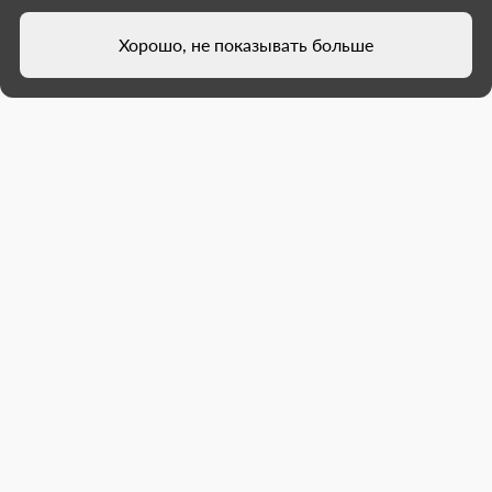
Хорошо, не показывать больше
Ленобласть открыла выставку в
музее Енакиево
Представительство Губернатора и
Правительства Ленинградской области в ДНР
совместно с Архивным управлением
Ленинградской области и Ленинградским