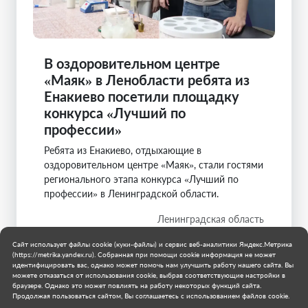
В оздоровительном центре
«Маяк» в Ленобласти ребята из
Енакиево посетили площадку
конкурса «Лучший по
профессии»
Ребята из Енакиево, отдыхающие в
оздоровительном центре «Маяк», стали гостями
регионального этапа конкурса «Лучший по
профессии» в Ленинградской области.
Ленинградская область
Муниципальное образование городской округ
Сайт использует файлы cookie (куки-файлы) и сервис веб-аналитики Яндекс.Метрика
Енакиево
(https://metrika.yandex.ru). Собранная при помощи cookie информация не может
14 июня 2026 г.
идентифицировать вас, однако может помочь нам улучшить работу нашего сайта. Вы
можете отказаться от использования cookie, выбрав соответствующие настройки в
браузере. Однако это может повлиять на работу некоторых функций сайта.
Продолжая пользоваться сайтом, Вы соглашаетесь с использованием файлов cookie.