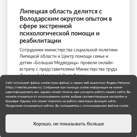
Липецкая область делится с
Володарским округом опытом в
сфере экстренной
психологической помощи и
реабилитации
Сотрудники министерства социальной политики
Липецкой области и Центр помощи семье и
детям «Большая Медведица» провели онлайн-
встречу с представителями Министерства труда
Донецкой Народной Республики.
Сайт использует файлы cookie (куки-файлы) и сервис веб-аналитики Яндекс.Метрика
Липецкая область
(https://metrika.yandex.ru). Собранная при помощи cookie информация не может
идентифицировать вас, однако может помочь нам улучшить работу нашего сайта. Вы
Муниципальное образование Володарский
можете отказаться от использования cookie, выбрав соответствующие настройки в
муниципальный округ
браузере. Однако это может повлиять на работу некоторых функций сайта.
4 июля 2026 г.
Продолжая пользоваться сайтом, Вы соглашаетесь с использованием файлов cookie.
Хорошо, не показывать больше