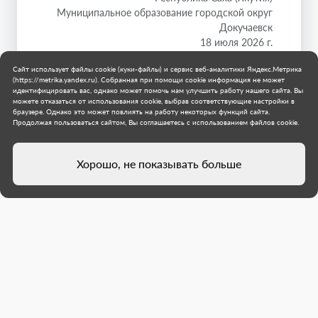
Муниципальное образование городской округ
Докучаевск
18 июля 2026 г.
Сайт использует файлы cookie (куки-файлы) и сервис веб-аналитики Яндекс.Метрика
(https://metrika.yandex.ru). Собранная при помощи cookie информация не может
идентифицировать вас, однако может помочь нам улучшить работу нашего сайта. Вы
можете отказаться от использования cookie, выбрав соответствующие настройки в
браузере. Однако это может повлиять на работу некоторых функций сайта.
Продолжая пользоваться сайтом, Вы соглашаетесь с использованием файлов cookie.
Хорошо, не показывать больше
Директор Молодежного центра
Докучаевска, созданного с
участием Якутии, рассказал о
планах развития нового
учреждения