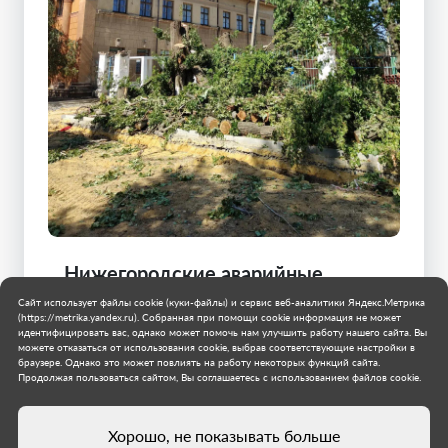
Нижегородские аварийные
бригады продолжают работу в
Сайт использует файлы cookie (куки-файлы) и сервис веб-аналитики Яндекс.Метрика
городском округе Харцызск
(https://metrika.yandex.ru). Собранная при помощи cookie информация не может
идентифицировать вас, однако может помочь нам улучшить работу нашего сайта. Вы
можете отказаться от использования cookie, выбрав соответствующие настройки в
Специалисты региона-шефа ведут работы по
браузере. Однако это может повлиять на работу некоторых функций сайта.
освобождению зоны линий электропередач от
Продолжая пользоваться сайтом, Вы соглашаетесь с использованием файлов cookie.
растительности, которая может их повредить.
Нижегородская область
Хорошо, не показывать больше