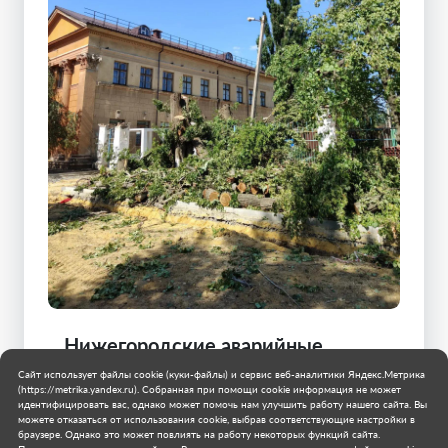
Нижегородские аварийные
бригады продолжают работу в
Сайт использует файлы cookie (куки-файлы) и сервис веб-аналитики Яндекс.Метрика
городском округе Харцызск
(https://metrika.yandex.ru). Собранная при помощи cookie информация не может
идентифицировать вас, однако может помочь нам улучшить работу нашего сайта. Вы
можете отказаться от использования cookie, выбрав соответствующие настройки в
Специалисты региона-шефа ведут работы по
браузере. Однако это может повлиять на работу некоторых функций сайта.
освобождению зоны линий электропередач от