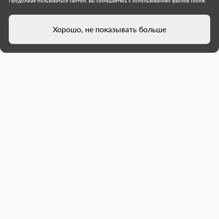
Продолжая пользоваться сайтом, Вы соглашаетесь с использованием файлов cookie.
растительности, которая может их повредить.
Нижегородская область
Хорошо, не показывать больше
Муниципальное образование городской округ
Харцызск
21 июля 2026 г.