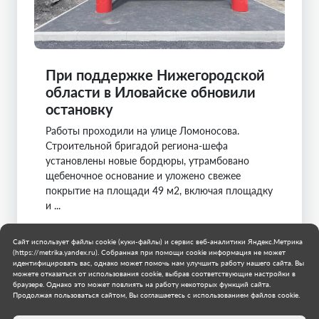
При поддержке Нижегородской
области в Иловайске обновили
остановку
Работы проходили на улице Ломоносова.
Строительной бригадой региона-шефа
установлены новые бордюры, утрамбовано
щебеночное основание и уложено свежее
покрытие на площади 49 м2, включая площадку
и ...
Нижегородская область
Сайт использует файлы cookie (куки-файлы) и сервис веб-аналитики Яндекс.Метрика
Муниципальное образование городской округ
(https://metrika.yandex.ru). Собранная при помощи cookie информация не может
Иловайск
идентифицировать вас, однако может помочь нам улучшить работу нашего сайта. Вы
можете отказаться от использования cookie, выбрав соответствующие настройки в
11 июля 2026 г.
браузере. Однако это может повлиять на работу некоторых функций сайта.
Продолжая пользоваться сайтом, Вы соглашаетесь с использованием файлов cookie.