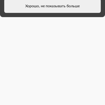
Хорошо, не показывать больше
Нижегородские подрядчики
завершили ремонт тротуаров в
Иловайске
Работы проходили в нескольких местах города.
На завершающих этапах на проспекте Победы
специалисты выполнили розлив битумной