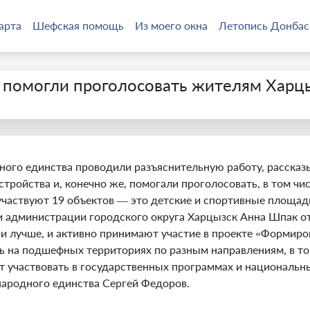
арта
Шефская помощь
Из моего окна
Летопись Донбас
помогли проголосовать жителям Харцы
го единства проводили разъяснительную работу, рассказы
тройства и, конечно же, помогали проголосовать, в том чис
 участвуют 19 объектов — это детские и спортивные площад
 администрации городского округа Харцызск Анна Шпак от
е и лучше, и активно принимают участие в проекте «Формир
 на подшефных территориях по разным направлениям, в том
т участвовать в государственных программах и национальны
народного единства Сергей Федоров.