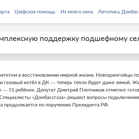
арта
Шефская помощь
Из моего окна
Летопись Донбас
омплексную поддержку подшефному сел
ритетом в восстановлении мирной жизни. Новоуренгойцы по
и газовый котёл в ДК — теперь тепло будет даже зимой. Жи
ле — 51 ребёнок. Депутат Дмитрий Плотников отметил: гот
. Специалисты «Донбассгаза» решают вопросы подключения 
та продолжается по поручению Президента РФ.