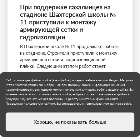
При поддержке сахалинцев на
стадионе Шахтерской школы №
11 приступили к монтажу
армирующей сетки и
гидроизоляции
В Шахтерской школе № 11 продолжают работы
на стадионе. Строители приступили к монтажу
армирующей сетки и гидроизоляционной
плёнки. Следующим этапом работ станет
заливка площадки бетоном.
Сайт использует файлы cookie (куки-файлы) и сервис веб-аналитики Яндекс.Метрика
Сахалинская область
(https://metrika.yandex.ru). Собранная при помощи cookie информация не может
идентифицировать вас, однако может помочь нам улучшить работу нашего сайта. Вы
Шахтерский район
можете отказаться от использования cookie, выбрав соответствующие настройки в
29 июля 2026 г.
браузере. Однако это может повлиять на работу некоторых функций сайта.
Продолжая пользоваться сайтом, Вы соглашаетесь с использованием файлов cookie.
Хорошо, не показывать больше