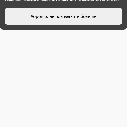
Хорошо, не показывать больше
В Шахтерской школе-интернате
№ 15 благодаря сахалинцам
завершили капремонт санузла
В Шахтерске провели капитальный ремонт
санузла на втором этаже школы-интерната №
15. Строители демонтировали старую плитки и