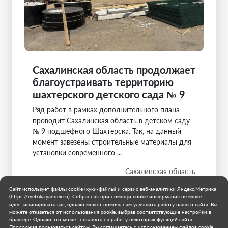
Сахалинская область продолжает
благоустраивать территорию
шахтерского детского сада № 9
Ряд работ в рамках дополнительного плана
проводит Сахалинская область в детском саду
№ 9 подшефного Шахтерска. Так, на данный
момент завезены строительные материалы для
установки современного ...
Сахалинская область
Шахтерский район
Сайт использует файлы cookie (куки-файлы) и сервис веб-аналитики Яндекс.Метрика
30 июля 2026 г.
(https://metrika.yandex.ru). Собранная при помощи cookie информация не может
идентифицировать вас, однако может помочь нам улучшить работу нашего сайта. Вы
можете отказаться от использования cookie, выбрав соответствующие настройки в
браузере. Однако это может повлиять на работу некоторых функций сайта.
Продолжая пользоваться сайтом, Вы соглашаетесь с использованием файлов cookie.