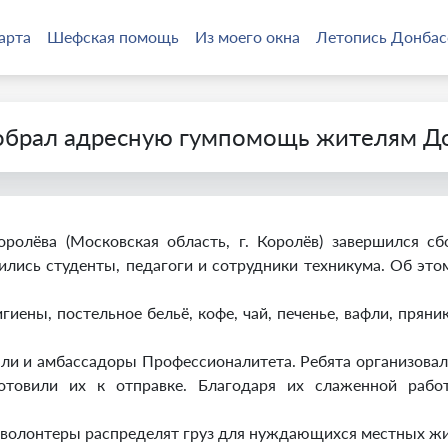
арта
Шефская помощь
Из моего окна
Летопись Донбас
обрал адресную гумпомощь жителям Д
ролёва (Московская область, г. Королёв) завершился 
ились студенты, педагоги и сотрудники техникума. Об эт
гиены, постельное бельё, кофе, чай, печенье, вафли, пряни
яли и амбассадоры Профессионалитета. Ребята организова
товили их к отправке. Благодаря их слаженной рабо
волонтеры распределят груз для нуждающихся местных жи