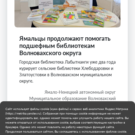
Ямальцы продолжают помогать
подшефным библиотекам
Волновахского округа
Городская библиотека Лабытнанги уже два года
курирует сельские библиотеки Хлебодаровки и
Златоустовки в Волновахском муниципальном
округе.
Ямало-Ненецкий автономный округ
Муниципальное образование Волновахский
муниципальный округ
Сайт использует файлы cookie (куки-файлы) и сервис веб-аналитики Яндекс.Метрика
31 июля 2026 г.
(https://metrika.yandex.ru). Собранная при помощи cookie информация не может
идентифицировать вас, однако может помочь нам улучшить работу нашего сайта. Вы
можете отказаться от использования cookie, выбрав соответствующие настройки в
браузере. Однако это может повлиять на работу некоторых функций сайта.
Продолжая пользоваться сайтом, Вы соглашаетесь с использованием файлов cookie.