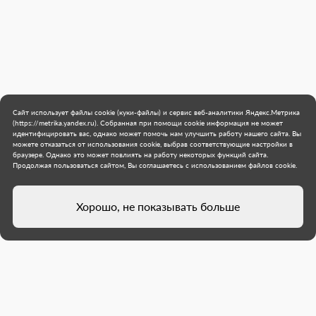
Сайт использует файлы cookie (куки-файлы) и сервис веб-аналитики Яндекс.Метрика
(https://metrika.yandex.ru). Собранная при помощи cookie информация не может
идентифицировать вас, однако может помочь нам улучшить работу нашего сайта. Вы
можете отказаться от использования cookie, выбрав соответствующие настройки в
браузере. Однако это может повлиять на работу некоторых функций сайта.
Продолжая пользоваться сайтом, Вы соглашаетесь с использованием файлов cookie.
Хорошо, не показывать больше