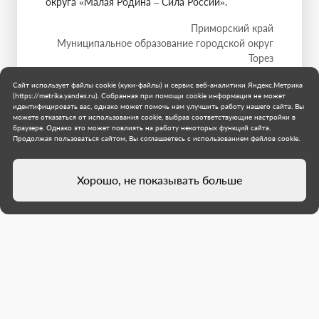
округа «Малая Родина – Сила России».
Приморский край
Муниципальное образование городской округ
Торез
17 июля 2026 г.
Сайт использует файлы cookie (куки-файлы) и сервис веб-аналитики Яндекс.Метрика
(https://metrika.yandex.ru). Собранная при помощи cookie информация не может
идентифицировать вас, однако может помочь нам улучшить работу нашего сайта. Вы
можете отказаться от использования cookie, выбрав соответствующие настройки в
браузере. Однако это может повлиять на работу некоторых функций сайта.
Продолжая пользоваться сайтом, Вы соглашаетесь с использованием файлов cookie.
Хорошо, не показывать больше