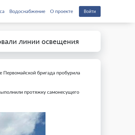
са
Водоснабжение
О проекте
Войти
овали линии освещения
це Первомайской бригада пробурила
е выполнили протяжку самонесущего