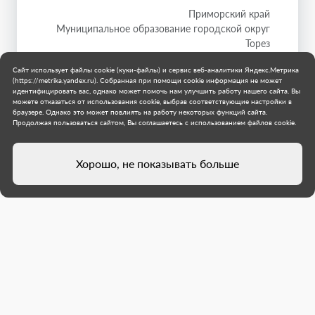
Приморский край
Муниципальное образование городской округ
Торез
17 июля 2026 г.
Сайт использует файлы cookie (куки-файлы) и сервис веб-аналитики Яндекс.Метрика
(https://metrika.yandex.ru). Собранная при помощи cookie информация не может
идентифицировать вас, однако может помочь нам улучшить работу нашего сайта. Вы
можете отказаться от использования cookie, выбрав соответствующие настройки в
браузере. Однако это может повлиять на работу некоторых функций сайта.
Продолжая пользоваться сайтом, Вы соглашаетесь с использованием файлов cookie.
Хорошо, не показывать больше