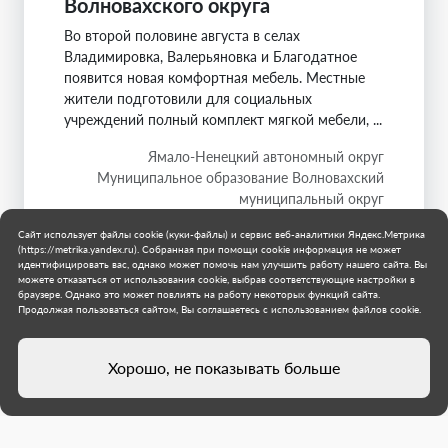
Волновахского округа
Во второй половине августа в селах
Владимировка, Валерьяновка и Благодатное
появится новая комфортная мебель. Местные
жители подготовили для социальных
учреждений полный комплект мягкой мебели, ...
Ямало-Ненецкий автономный округ
Муниципальное образование Волновахский
муниципальный округ
1 августа 2026 г.
Сайт использует файлы cookie (куки-файлы) и сервис веб-аналитики Яндекс.Метрика
(https://metrika.yandex.ru). Собранная при помощи cookie информация не может
идентифицировать вас, однако может помочь нам улучшить работу нашего сайта. Вы
можете отказаться от использования cookie, выбрав соответствующие настройки в
браузере. Однако это может повлиять на работу некоторых функций сайта.
Продолжая пользоваться сайтом, Вы соглашаетесь с использованием файлов cookie.
Хорошо, не показывать больше