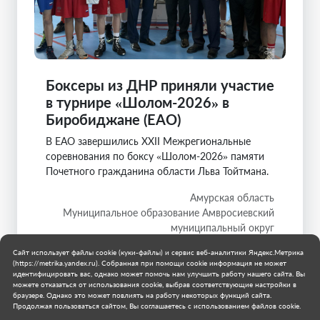
Боксеры из ДНР приняли участие
в турнире «Шолом-2026» в
Биробиджане (ЕАО)
В ЕАО завершились XXII Межрегиональные
соревнования по боксу «Шолом-2026» памяти
Почетного гражданина области Льва Тойтмана.
Амурская область
Муниципальное образование Амвросиевский
муниципальный округ
30 июня 2026 г.
Сайт использует файлы cookie (куки-файлы) и сервис веб-аналитики Яндекс.Метрика
(https://metrika.yandex.ru). Собранная при помощи cookie информация не может
идентифицировать вас, однако может помочь нам улучшить работу нашего сайта. Вы
можете отказаться от использования cookie, выбрав соответствующие настройки в
браузере. Однако это может повлиять на работу некоторых функций сайта.
Продолжая пользоваться сайтом, Вы соглашаетесь с использованием файлов cookie.