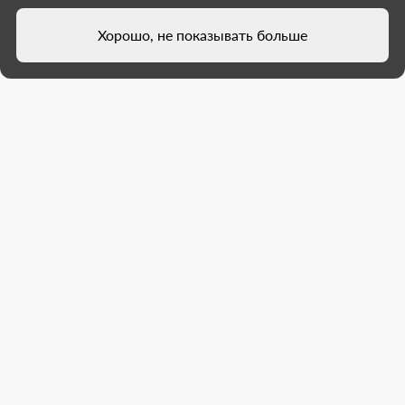
Хорошо, не показывать больше
Амурская область начала
завозить мебель и оборудование
для IT-куба в Амвросиевке
Масштабные работы на месте будущего центра
цифрового образования детей идут по графику.
Амурская область