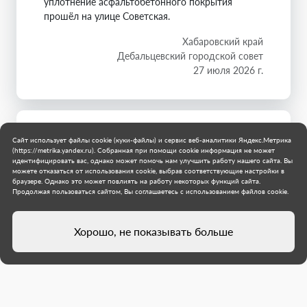
уплотнение асфальтобетонного покрытия
прошёл на улице Советская.
Хабаровский край
Дебальцевский городской совет
27 июля 2026 г.
Сайт использует файлы cookie (куки-файлы) и сервис веб-аналитики Яндекс.Метрика
(https://metrika.yandex.ru). Собранная при помощи cookie информация не может
идентифицировать вас, однако может помочь нам улучшить работу нашего сайта. Вы
можете отказаться от использования cookie, выбрав соответствующие настройки в
браузере. Однако это может повлиять на работу некоторых функций сайта.
Продолжая пользоваться сайтом, Вы соглашаетесь с использованием файлов cookie.
Хорошо, не показывать больше