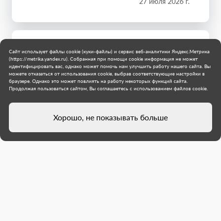
27 июля 2026 г.
Сайт использует файлы cookie (куки-файлы) и сервис веб-аналитики Яндекс.Метрика
(https://metrika.yandex.ru). Собранная при помощи cookie информация не может
идентифицировать вас, однако может помочь нам улучшить работу нашего сайта. Вы
можете отказаться от использования cookie, выбрав соответствующие настройки в
браузере. Однако это может повлиять на работу некоторых функций сайта.
Продолжая пользоваться сайтом, Вы соглашаетесь с использованием файлов cookie.
Хорошо, не показывать больше
Специалисты из Хабаровского
края покрасили бордюры на
улице Ленина в Дебальцево
С помощью передвижного воздушного