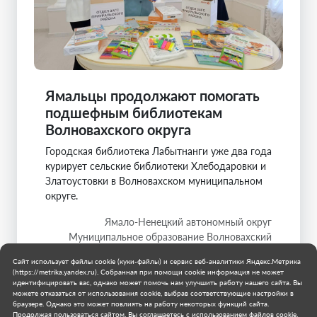
Ямальцы продолжают помогать
подшефным библиотекам
Волновахского округа
Городская библиотека Лабытнанги уже два года
курирует сельские библиотеки Хлебодаровки и
Златоустовки в Волновахском муниципальном
округе.
Ямало-Ненецкий автономный округ
Муниципальное образование Волновахский
муниципальный округ
Сайт использует файлы cookie (куки-файлы) и сервис веб-аналитики Яндекс.Метрика
31 июля 2026 г.
(https://metrika.yandex.ru). Собранная при помощи cookie информация не может
идентифицировать вас, однако может помочь нам улучшить работу нашего сайта. Вы
можете отказаться от использования cookie, выбрав соответствующие настройки в
браузере. Однако это может повлиять на работу некоторых функций сайта.
Продолжая пользоваться сайтом, Вы соглашаетесь с использованием файлов cookie.