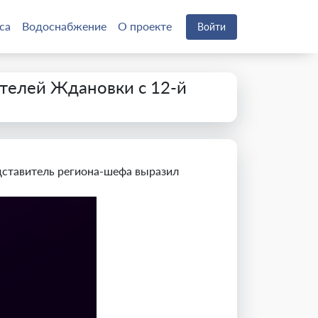
са
Водоснабжение
О проекте
Войти
телей Ждановки с 12-й
дставитель региона-шефа выразил