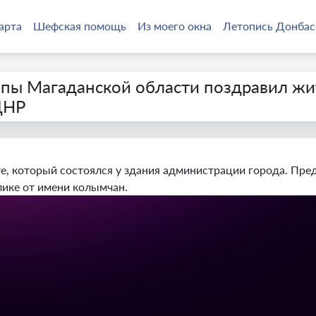
арта
Шефская помощь
Из моего окна
Летопись Донбас
ппы Магаданской области поздравил жи
ДНР
е, который состоялся у здания администрации города. Пре
ике от имени колымчан.