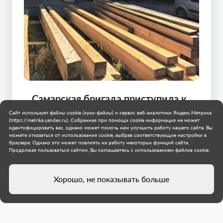
Самарская бригада приступила к
капремонту крыши
Сайт использует файлы cookie (куки-файлы) и сервис веб-аналитики Яндекс.Метрика
многоквартирного дома в
(https://metrika.yandex.ru). Собранная при помощи cookie информация не может
идентифицировать вас, однако может помочь нам улучшить работу нашего сайта. Вы
Снежном
можете отказаться от использования cookie, выбрав соответствующие настройки в
браузере. Однако это может повлиять на работу некоторых функций сайта.
Строители шеф-региона начали капитальный
Продолжая пользоваться сайтом, Вы соглашаетесь с использованием файлов cookie.
ремонт кровли жилого дома № 87 по улице
Советская. На объект завезены стройматериалы.
Хорошо, не показывать больше
Специалисты приступили к демонтажу старого
кровельного покрытия.
Самарская область
Муниципальное образование городской округ