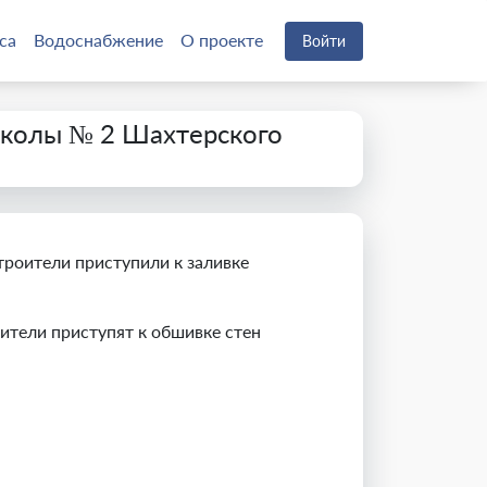
са
Водоснабжение
О проекте
Войти
школы № 2 Шахтерского
троители приступили к заливке
ители приступят к обшивке стен