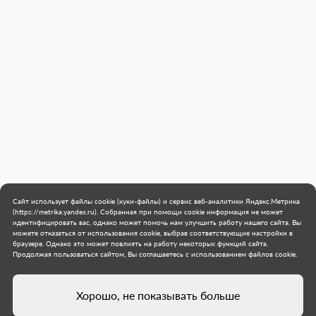
Сайт использует файлы cookie (куки-файлы) и сервис веб-аналитики Яндекс.Метрика
(https://metrika.yandex.ru). Собранная при помощи cookie информация не может
идентифицировать вас, однако может помочь нам улучшить работу нашего сайта. Вы
можете отказаться от использования cookie, выбрав соответствующие настройки в
браузере. Однако это может повлиять на работу некоторых функций сайта.
Продолжая пользоваться сайтом, Вы соглашаетесь с использованием файлов cookie.
Хорошо, не показывать больше