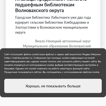
подшефным библиотекам
Волновахского округа
Городская библиотека Лабытнанги уже два года
курирует сельские библиотеки Хлебодаровки и
Златоустовки в Волновахском муниципальном
округе.
Ямало-Ненецкий автономный округ
Муниципальное образование Волновахский
муниципальный округ
Сайт использует файлы cookie (куки-файлы) и сервис веб-аналитики Яндекс.Метрика
31 июля 2026 г.
(https://metrika.yandex.ru). Собранная при помощи cookie информация не может
идентифицировать вас, однако может помочь нам улучшить работу нашего сайта. Вы
можете отказаться от использования cookie, выбрав соответствующие настройки в
браузере. Однако это может повлиять на работу некоторых функций сайта.
Продолжая пользоваться сайтом, Вы соглашаетесь с использованием файлов cookie.
Хорошо, не показывать больше