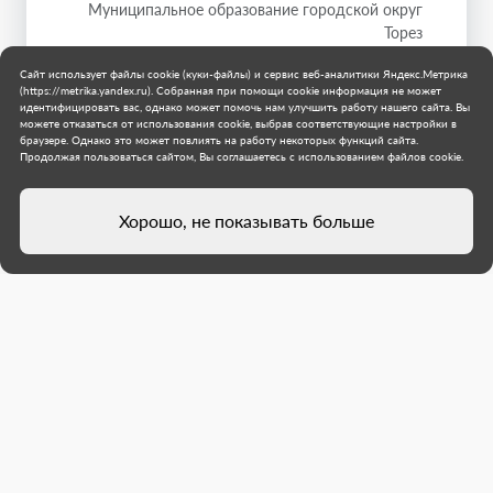
Муниципальное образование городской округ
Торез
17 июля 2026 г.
Сайт использует файлы cookie (куки-файлы) и сервис веб-аналитики Яндекс.Метрика
(https://metrika.yandex.ru). Собранная при помощи cookie информация не может
идентифицировать вас, однако может помочь нам улучшить работу нашего сайта. Вы
можете отказаться от использования cookie, выбрав соответствующие настройки в
браузере. Однако это может повлиять на работу некоторых функций сайта.
Продолжая пользоваться сайтом, Вы соглашаетесь с использованием файлов cookie.
Хорошо, не показывать больше