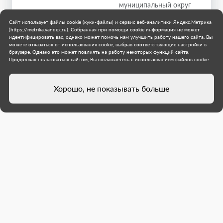
муниципальный округ
2 июля 2026 г.
Сайт использует файлы cookie (куки-файлы) и сервис веб-аналитики Яндекс.Метрика
(https://metrika.yandex.ru). Собранная при помощи cookie информация не может
идентифицировать вас, однако может помочь нам улучшить работу нашего сайта. Вы
можете отказаться от использования cookie, выбрав соответствующие настройки в
браузере. Однако это может повлиять на работу некоторых функций сайта.
Продолжая пользоваться сайтом, Вы соглашаетесь с использованием файлов cookie.
Хорошо, не показывать больше