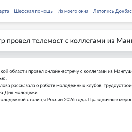
арта
Шефская помощь
Из моего окна
Летопись Донбас
р провел телемост с коллегами из Ман
ой области провел онлайн-встречу с коллегами из Мангушс
ью.
ова рассказала о работе молодежных клубов, трудоустройс
ию Дня молодежи.
Молодежной столицы России 2026 года. Праздничные меропр