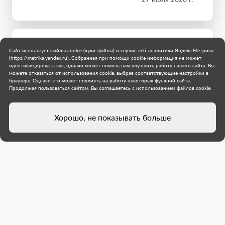
Сайт использует файлы cookie (куки-файлы) и сервис веб-аналитики Яндекс.Метрика
(https://metrika.yandex.ru). Собранная при помощи cookie информация не может
идентифицировать вас, однако может помочь нам улучшить работу нашего сайта. Вы
можете отказаться от использования cookie, выбрав соответствующие настройки в
браузере. Однако это может повлиять на работу некоторых функций сайта.
Продолжая пользоваться сайтом, Вы соглашаетесь с использованием файлов cookie.
Хорошо, не показывать больше
Специалисты из Хабаровского
края покрасили бордюры на
улице Ленина в Дебальцево
С помощью передвижного воздушного