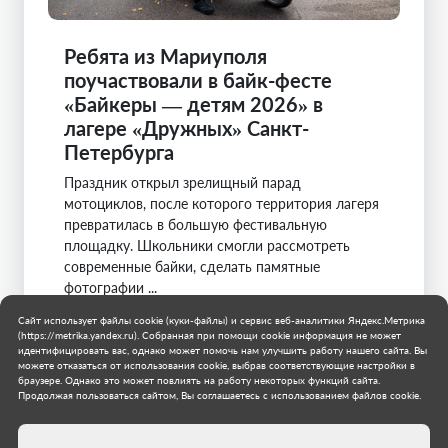
Ребята из Мариуполя
поучаствовали в байк-фесте
«Байкеры — детям 2026» в
лагере «Дружных» Санкт-
Петербурга
Праздник открыл зрелищный парад
мотоциклов, после которого территория лагеря
превратилась в большую фестивальную
площадку. Школьники смогли рассмотреть
современные байки, сделать памятные
фотографии ...
Сайт использует файлы cookie (куки-файлы) и сервис веб-аналитики Яндекс.Метрика
Санкт-Петербург
(https://metrika.yandex.ru). Собранная при помощи cookie информация не может
Мариуполь
идентифицировать вас, однако может помочь нам улучшить работу нашего сайта. Вы
5 августа 2026 г.
можете отказаться от использования cookie, выбрав соответствующие настройки в
браузере. Однако это может повлиять на работу некоторых функций сайта.
Продолжая пользоваться сайтом, Вы соглашаетесь с использованием файлов cookie.